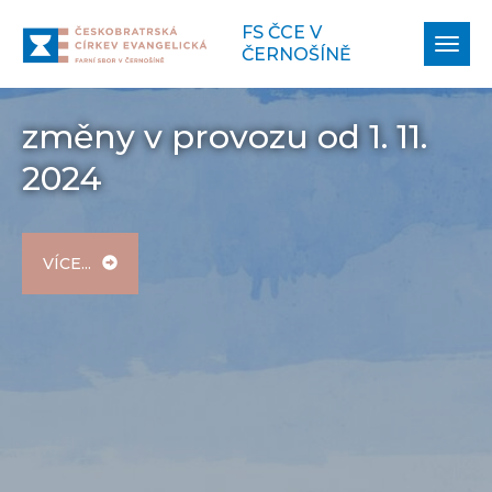
FS ČCE V
Zobr
ČERNOŠÍNĚ
navi
změny v provozu od 1. 11.
2024
VÍCE...