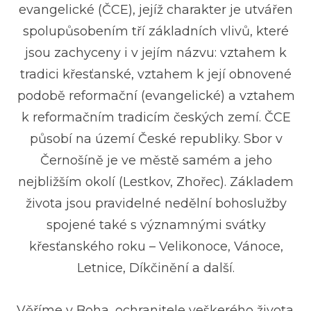
evangelické (ČCE), jejíž charakter je utvářen
spolupůsobením tří základních vlivů, které
jsou zachyceny i v jejím názvu: vztahem k
tradici křesťanské, vztahem k její obnovené
podobě reformační (evangelické) a vztahem
k reformačním tradicím českých zemí. ČCE
působí na území České republiky. Sbor v
Černošíně je ve městě samém a jeho
nejbližším okolí (Lestkov, Zhořec). Základem
života jsou pravidelné nedělní bohoslužby
spojené také s významnými svátky
křesťanského roku – Velikonoce, Vánoce,
Letnice, Díkčinění a další.
Věříme v Boha, ochranitele veškerého života.