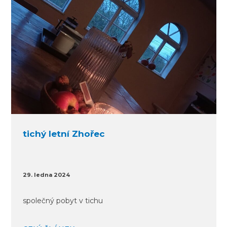
tichý letní Zhořec
29. ledna 2024
společný pobyt v tichu